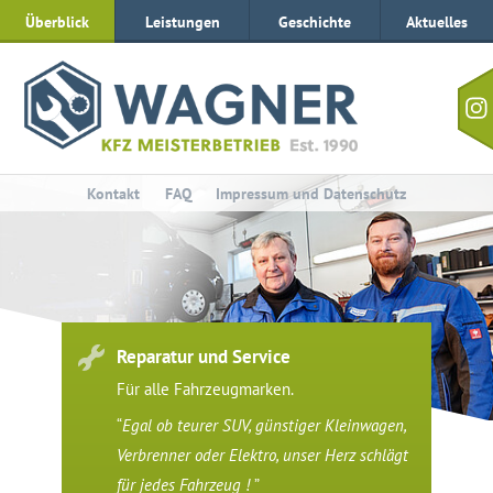
Zur
Zum
Überblick
Leistungen
Geschichte
Aktuelles
Navigation
Inhalt
Besu
Sie
uns
auf
Inst
Kontakt
FAQ
Impressum und Datenschutz
Reparatur und Service
Für alle Fahrzeugmarken.
“
Egal ob teurer SUV, günstiger Kleinwagen,
Verbrenner oder Elektro, unser Herz schlägt
für jedes Fahrzeug !
”