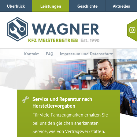
Zur
Zum
Überblick
Leistungen
Geschichte
Aktuelles
Navigation
Inhalt
Besu
Sie
uns
auf
Inst
Kontakt
FAQ
Impressum und Datenschutz
Service und Reparatur nach
Herstellervorgaben
Für viele Fahrzeugmarken erhalten Sie
bei uns den gleichen anerkannten
Service, wie von Vertragswerkstätten.